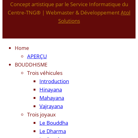
Concept artistique par le Service Informatique du
Centre-TNG® | Webmaster & Développement
Atol
Solutions
Home
APERÇU
BOUDDHISME
Trois véhicules
Introduction
Hinayana
Mahayana
Vajrayana
Trois joyaux
Le Bouddha
Le Dharma