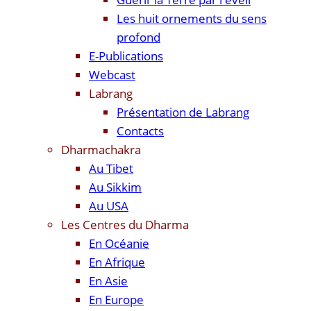
Les huit ornements du sens
profond
E-Publications
Webcast
Labrang
Présentation de Labrang
Contacts
Dharmachakra
Au Tibet
Au Sikkim
Au USA
Les Centres du Dharma
En Océanie
En Afrique
En Asie
En Europe