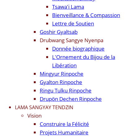
Tsawa'i Lama
Bienveillance & Compassion
Lettre de Soutien
Goshir Gyaltsab
Drubwang Sangye Nyenpa
Donnée biographique
L'Ornement du Bijou de la
Libération
Mingyur Rinpoche
Gyalton Rinpoche
Ringu Tulku Rinpoche
Drupön Dechen Rinpoche
LAMA SANGYAY TENDZIN
Vision
Construire la Félicité
Projets Humanitaire