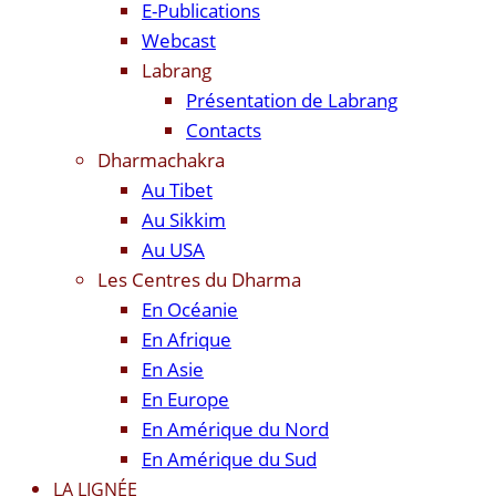
E-Publications
Webcast
Labrang
Présentation de Labrang
Contacts
Dharmachakra
Au Tibet
Au Sikkim
Au USA
Les Centres du Dharma
En Océanie
En Afrique
En Asie
En Europe
En Amérique du Nord
En Amérique du Sud
LA LIGNÉE