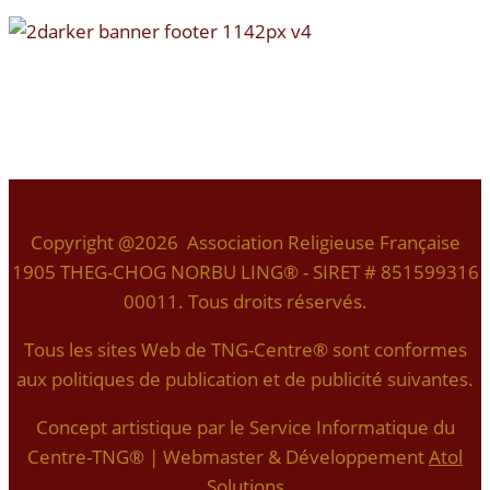
Copyright @2026 Association Religieuse Française
1905 THEG-CHOG NORBU LING® - SIRET # 851599316
00011. Tous droits réservés.
Tous les sites Web de TNG-Centre® sont conformes
aux politiques de publication et de publicité suivantes.
Concept artistique par le Service Informatique du
Centre-TNG® | Webmaster & Développement
Atol
Solutions