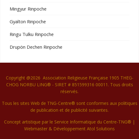
Mingyur Rinpoche
Gyalton Rinpoche
Ringu Tulku Rinpoche
Drupön Dechen Rinpoche
Copyright @2026 Association Religieuse Française 1905 THEG-
CHOG NORBU LING® - SIRET # 851599316 00011. Tous droits
réservés.
Tous les sites Web de TNG-Centre® sont conformes aux politiques
de publication et de publicité suivantes.
Concept artistique par le Service Informatique du Centre-TNG® |
Webmaster & Développement
Atol Solutions