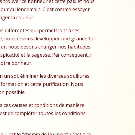
 trouver ce bonheur et cette paix et nous
 jour au lendemain. C'est comme essayer
ger la couleur.
ns différentes qui permettront à ces
sse, nous devons développer une grande foi
valeur, nous devons changer nos habitudes
spicacité et la sagesse. Par conséquent, il
notre bonheur.
 un soi, éliminer les diverses souillures
formation et cette purification. Nous
on possible.
s ces causes et conditions de manière
est de compléter toutes les conditions
i est le "chemin de la vision". C'est à ce