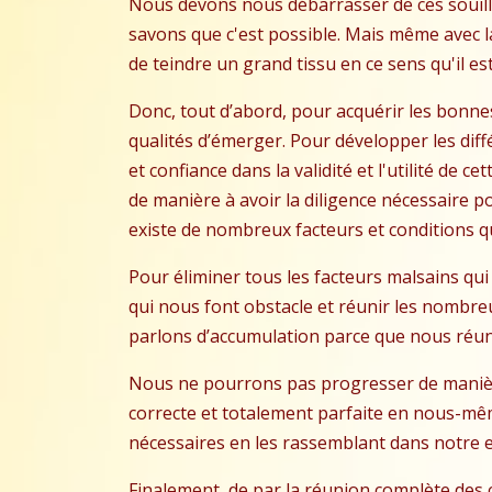
Nous devons nous débarrasser de ces souillu
savons que c'est possible. Mais même avec l
de teindre un grand tissu en ce sens qu'il 
Donc, tout d’abord, pour acquérir les bonnes
qualités d’émerger. Pour développer les dif
et confiance dans la validité et l'utilité d
de manière à avoir la diligence nécessaire po
existe de nombreux facteurs et conditions 
Pour éliminer tous les facteurs malsains qui
qui nous font obstacle et réunir les nombreu
parlons d’accumulation parce que nous réuni
Nous ne pourrons pas progresser de manièr
correcte et
totalement parfaite en nous-mêm
nécessaires en les rassemblant dans notre e
Finalement, de par la réunion complète des c