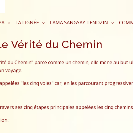
Search...
PA
LA LIGNÉE
LAMA SANGYAY TENDZIN
COM
e Vérité du Chemin
rité du Chemin" parce comme un chemin, elle mène au but ul
on voyage.
ppelées "les cinq voies" car, en les parcourant progressivem
vers ses cinq étapes principales appelées les cinq chemins -
ion ;