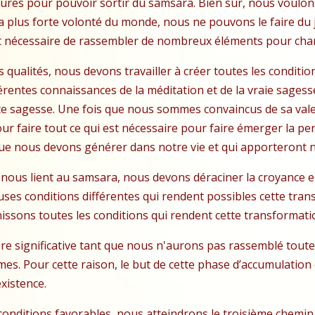
res pour pouvoir sortir du samsara. Bien sûr, nous voulons
a plus forte volonté du monde, nous ne pouvons le faire du
est nécessaire de rassembler de nombreux éléments pour chan
 qualités, nous devons travailler à créer toutes les conditio
férentes connaissances de la méditation et de la vraie sage
e cette sagesse. Une fois que nous sommes convaincus de sa 
ur faire tout ce qui est nécessaire pour faire émerger la per
que nous devons générer dans notre vie et qui apporteront 
 nous lient au samsara, nous devons déraciner la croyance en
ses conditions différentes qui rendent possibles cette trans
ssons toutes les conditions qui rendent cette transformati
e significative tant que nous
n'aurons pas rassemblé toute
es. Pour cette raison, le but de cette phase d’accumulation 
xistence.
onditions favorables, nous atteindrons le troisième chemin qu