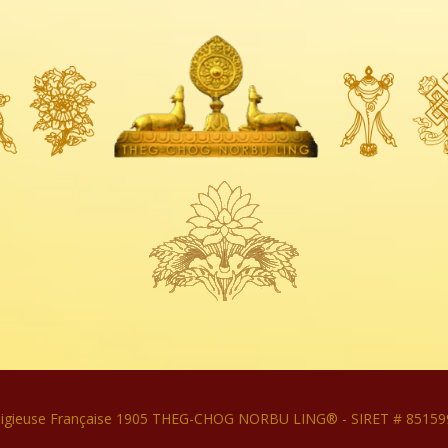
ligieuse Française 1905 THEG-CHOG NORBU LING® - SIRET # 8515993