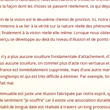
a façon dont les choses se passent réellement, ce qui dépasse
in de la vision est le deuxième chemin de jonction. Ici, notr
mence à se lier à la vérité sur la nature réelle des phéno
finalement à la vision réelle elle-même. Lorsque nous obte
erçu se développe au-delà du niveau d'illusion et de points d
, il n'y a plus aucune souillure fondamentale d'attachement,
 plus aucune souillure, on commet plus d'acte non vertueux et 
france est immédiatement supprimée, mais d’une autre manière,
ongtemps et qui est très difficile à éliminer. Par exemple, 
ait mal.
muable est juste une illusion fabriquée par notre esprit, 
e sentiment "je souffre" car il existe une association durable
abli de longue date est réalisée à travers un long processus 