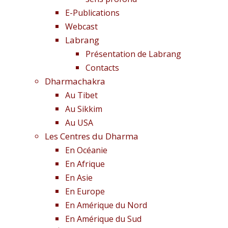
E-Publications
Webcast
Labrang
Présentation de Labrang
Contacts
Dharmachakra
Au Tibet
Au Sikkim
Au USA
Les Centres du Dharma
En Océanie
En Afrique
En Asie
En Europe
En Amérique du Nord
En Amérique du Sud