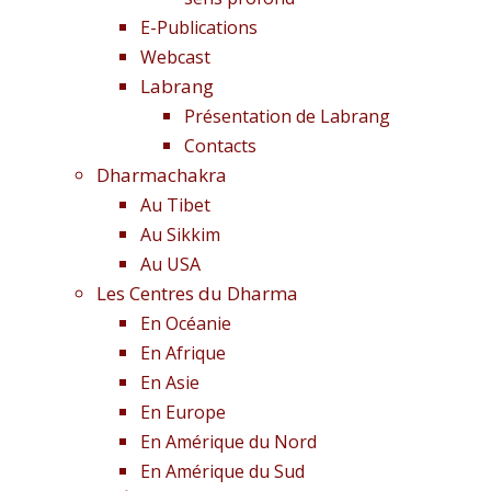
E-Publications
Webcast
Labrang
Présentation de Labrang
Contacts
Dharmachakra
Au Tibet
Au Sikkim
Au USA
Les Centres du Dharma
En Océanie
En Afrique
En Asie
En Europe
En Amérique du Nord
En Amérique du Sud