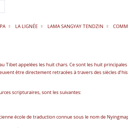
Search...
PA
LA LIGNÉE
LAMA SANGYAY TENDZIN
COMM
au Tibet appelées les huit chars. Ce sont les huit principale
peuvent être directement retracées à travers des siècles d'hi
urces scripturaires, sont les suivantes:
ancienne école de traduction connue sous le nom de Nyingma