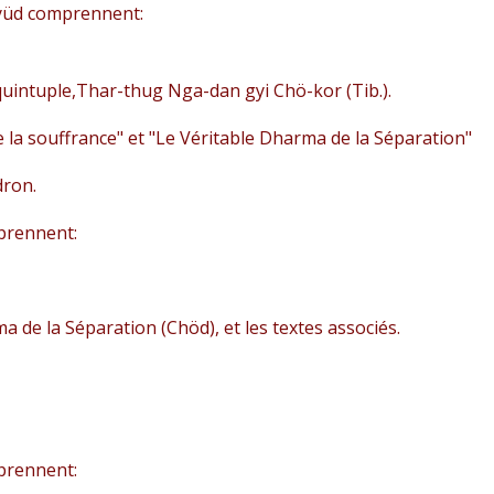
gyüd comprennent:
quintuple,
Thar-thug Nga-dan gyi Chö-kor (Tib.).
e la souffrance" et "Le Véritable Dharma de la Séparation"
ron.
mprennent:
 de la Séparation (Chöd), et les textes associés.
mprennent: