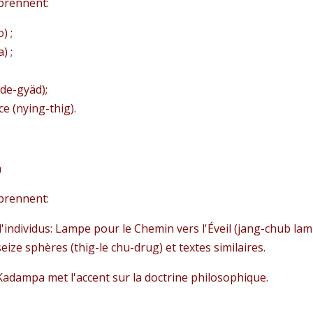
mprennent:
) ;
) ;
de-gyäd);
 (nying-thig).
a
mprennent:
'individus: Lampe pour le Chemin vers l'Éveil (jang-chub lam
eize sphères (thig-le chu-drug) et textes similaires.
Kadampa met l'accent sur la doctrine philosophique.