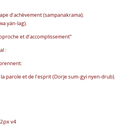
'étape d'achèvement (sampanakrama);
wa yän-lag).
pproche et d'accomplissement"
l :
mprennent:
 la parole et de l'esprit (Dorje sum-gyi nyen-drub).