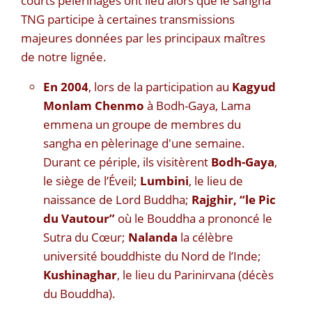
courts pèlerinages ont lieu alors que le sangha
TNG participe à certaines transmissions
majeures données par les principaux maîtres
de notre lignée.
En 2004
, lors de la participation au
Kagyud
Monlam Chenmo
à Bodh-Gaya, Lama
emmena un groupe de membres du
sangha en pèlerinage d'une semaine.
Durant ce périple, ils visitèrent
Bodh-Gaya
,
le siège de l’Éveil;
Lumbini
, le lieu de
naissance de Lord Buddha;
Rajghir, “le Pic
du Vautour”
où le Bouddha a prononcé le
Sutra du Cœur;
Nalanda
la célèbre
université bouddhiste du Nord de l’Inde;
Kushinaghar
, le lieu du Parinirvana (décès
du Bouddha).