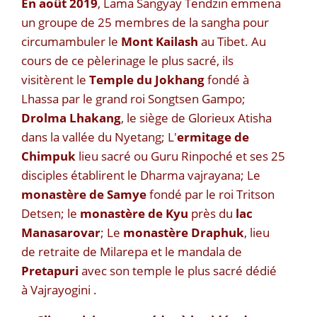
En août 2019
, Lama Sangyay Tendzin emmena
un groupe de 25 membres de la sangha pour
circumambuler le
Mont Kailash
au Tibet. Au
cours de ce pèlerinage le plus sacré, ils
visitèrent le
Temple du Jokhang
fondé à
Lhassa par le grand roi Songtsen Gampo;
Drolma Lhakang
, le siège de Glorieux Atisha
dans la vallée du Nyetang; L'
ermitage de
Chimpuk
lieu sacré ou Guru Rinpoché et ses 25
disciples établirent le Dharma vajrayana; Le
monastère de Samye
fondé par le roi Tritson
Detsen; le
monastère de Kyu
près du
lac
Manasarovar
; Le
monastère Draphuk
, lieu
de retraite de Milarepa et le mandala de
Pretapuri
avec son temple le plus sacré dédié
à Vajrayogini .