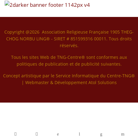
Copyright @2026 Association Religieuse Française 1905 THEG-
CHOG NORBU LING® - SIRET # 851599316 00011. Tous droits
réservés.
Tous les sites Web de TNG-Centre® sont conformes aux
politiques de publication et de publicité suivantes.
Concept artistique par le Service Informatique du Centre-TNG®
| Webmaster & Développement
Atol Solutions