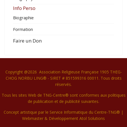
Info Perso
Biographie
Formation
Faire un Don
Copyright @2026 Association Religieuse Française 1905 THEG-
CHOG NORBU LING® - SIRET # 851599316 00011. Tous droits
réservés.
Tous les sites Web de TNG-Centre® sont conformes aux politiques
de publication et de publicité suivantes.
Concept artistique par le Service Informatique du Centre-TNG® |
Webmaster & Développement
Atol Solutions