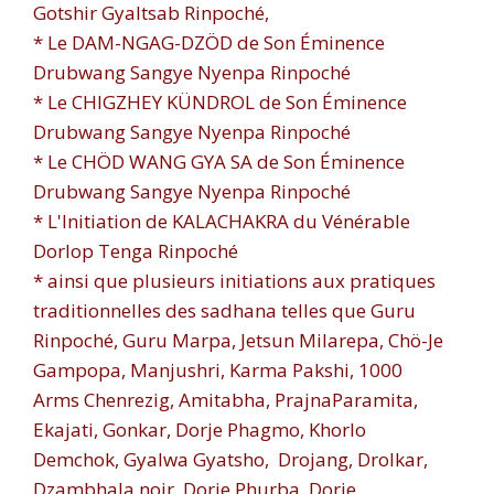
Gotshir Gyaltsab Rinpoché,
* Le DAM-NGAG-DZÖD de Son Éminence
Drubwang Sangye Nyenpa Rinpoché
* Le CHIGZHEY KÜNDROL de Son Éminence
Drubwang Sangye Nyenpa Rinpoché
* Le CHÖD WANG GYA SA de Son Éminence
Drubwang Sangye Nyenpa Rinpoché
* L'Initiation de KALACHAKRA du Vénérable
Dorlop Tenga Rinpoché
* ainsi que plusieurs initiations aux pratiques
traditionnelles des sadhana telles que Guru
Rinpoché, Guru Marpa, Jetsun Milarepa, Chö-Je
Gampopa, Manjushri, Karma Pakshi, 1000
Arms Chenrezig, Amitabha, PrajnaParamita,
Ekajati, Gonkar, Dorje Phagmo, Khorlo
Demchok, Gyalwa Gyatsho, Drojang, Drolkar,
Dzambhala noir, Dorje Phurba, Dorje