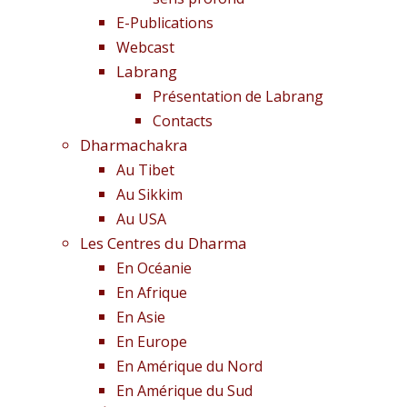
E-Publications
Webcast
Labrang
Présentation de Labrang
Contacts
Dharmachakra
Au Tibet
Au Sikkim
Au USA
Les Centres du Dharma
En Océanie
En Afrique
En Asie
En Europe
En Amérique du Nord
En Amérique du Sud