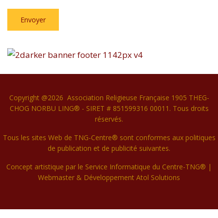
Envoyer
Copyright @2026 Association Religieuse Française 1905 THEG-
CHOG NORBU LING® - SIRET # 851599316 00011. Tous droits
réservés.
Tous les sites Web de TNG-Centre® sont conformes aux politiques
de publication et de publicité suivantes.
Concept artistique par le Service Informatique du Centre-TNG® |
Webmaster & Développement
Atol Solutions